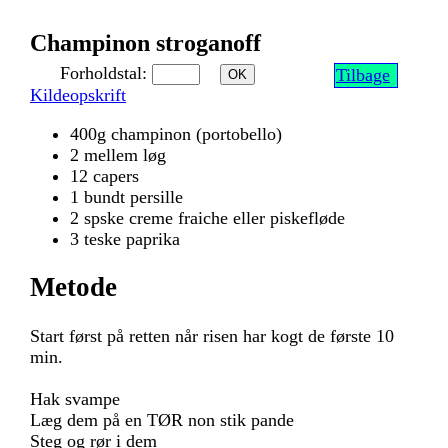
Champinon stroganoff
Forholdstal:
Tilbage
OK
Kildeopskrift
400g champinon (portobello)
2 mellem løg
12 capers
1 bundt persille
2 spske creme fraiche eller piskefløde
3 teske paprika
Metode
Start først på retten når risen har kogt de første 10
min.
Hak svampe
Læg dem på en TØR non stik pande
Steg og rør i dem