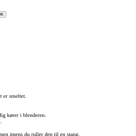
OK
t er smeltet.
ig kører i blenderen.
.
en imens du ruller den til en stang.