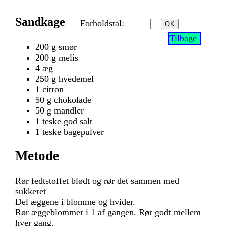
Sandkage
Forholdstal:
OK
Tilbage
200 g smør
200 g melis
4 æg
250 g hvedemel
1 citron
50 g chokolade
50 g mandler
1 teske god salt
1 teske bagepulver
Metode
Rør fedtstoffet blødt og rør det sammen med
sukkeret
Del æggene i blomme og hvider.
Rør æggeblommer i 1 af gangen. Rør godt mellem
hver gang.